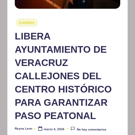
m
at
Publicado
Locales
iv
en
LIBERA
o
AYUNTAMIENTO DE
VERACRUZ
CALLEJONES DEL
CENTRO HISTÓRICO
PARA GARANTIZAR
PASO PEATONAL
Reyna Leon
marzo 4, 2026
No hay comentarios
Publicado
por