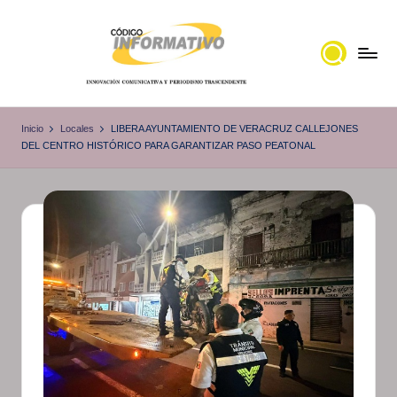
Saltar
al
contenido
C
Portal
de
ó
Inicio
Locales
LIBERA AYUNTAMIENTO DE VERACRUZ CALLEJONES
noticias
DEL CENTRO HISTÓRICO PARA GARANTIZAR PASO PEATONAL
d
Locales,
i
Veracruz
g
o
I
n
f
o
r