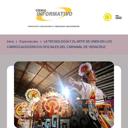
Saltar
al
contenido
C
Portal
de
ó
Inicio
Espectáculos
LA TECNOLOGÍA Y EL ARTE SE UNEN EN LOS
noticias
CARROS ALEGÓRICOS OFICIALES DEL CARNAVAL DE VERACRUZ
d
Locales,
i
Veracruz
g
o
I
n
f
o
r