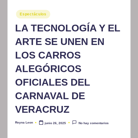
m
Publicado
Espectáculos
at
en
LA TECNOLOGÍA Y EL
iv
o
ARTE SE UNEN EN
LOS CARROS
ALEGÓRICOS
OFICIALES DEL
CARNAVAL DE
VERACRUZ
Reyna Leon
junio 26, 2025
No hay comentarios
Publicado
por