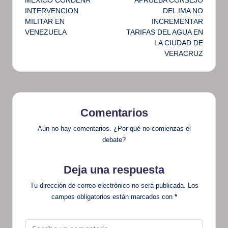
MEXICO CONDENA
APRUEBA CONSEJO
de
INTERVENCION
DEL IMA NO
MILITAR EN
INCREMENTAR
entradas
VENEZUELA
TARIFAS DEL AGUA EN
LA CIUDAD DE
VERACRUZ
Comentarios
Aún no hay comentarios. ¿Por qué no comienzas el
debate?
Deja una respuesta
Tu dirección de correo electrónico no será publicada.
Los
campos obligatorios están marcados con
*