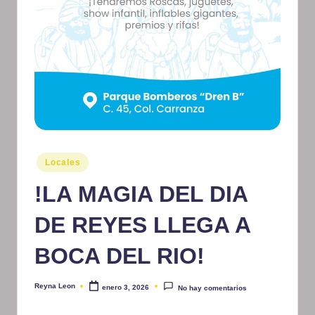
m
at
iv
o
Publicado
Locales
en
!LA MAGIA DEL DIA
DE REYES LLEGA A
BOCA DEL RIO!
Reyna Leon
enero 3, 2026
No hay comentarios
Publicado
por