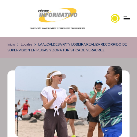
Saltar
al
contenido
C
Portal
de
ó
Inicio
Locales
LA ALCALDESA PATY LOBEIRA REALIZA RECORRIDO DE
noticias
SUPERVISIÓN EN PLAYAS Y ZONA TURÍSTICA DE VERACRUZ
d
Locales,
i
Veracruz
g
o
I
n
f
o
r