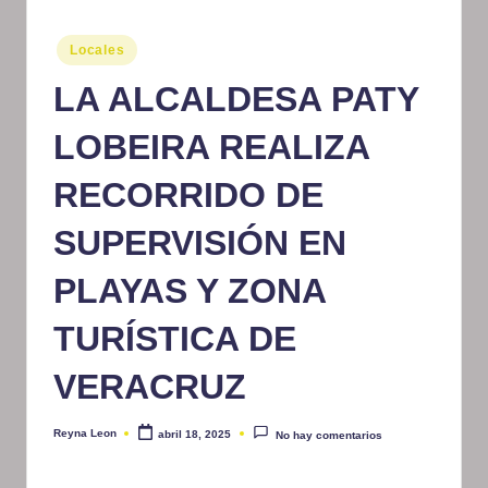
m
Publicado
Locales
at
en
LA ALCALDESA PATY
iv
o
LOBEIRA REALIZA
RECORRIDO DE
SUPERVISIÓN EN
PLAYAS Y ZONA
TURÍSTICA DE
VERACRUZ
Reyna Leon
abril 18, 2025
No hay comentarios
Publicado
por