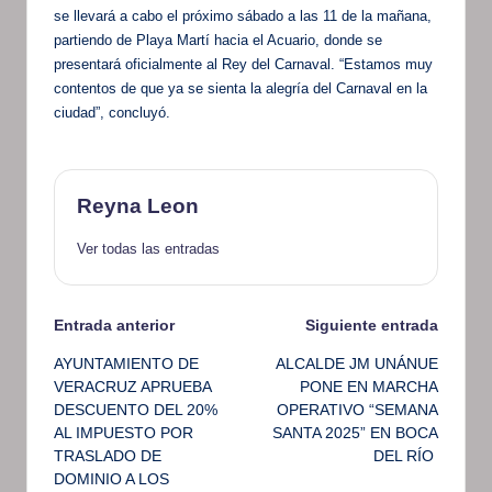
se llevará a cabo el próximo sábado a las 11 de la mañana,
partiendo de Playa Martí hacia el Acuario, donde se
presentará oficialmente al Rey del Carnaval. “Estamos muy
contentos de que ya se sienta la alegría del Carnaval en la
ciudad”, concluyó.
Reyna Leon
Ver todas las entradas
Navegación
Entrada anterior
Siguiente entrada
AYUNTAMIENTO DE
ALCALDE JM UNÁNUE
de
VERACRUZ APRUEBA
PONE EN MARCHA
DESCUENTO DEL 20%
OPERATIVO “SEMANA
entradas
AL IMPUESTO POR
SANTA 2025” EN BOCA
TRASLADO DE
DEL RÍO
DOMINIO A LOS