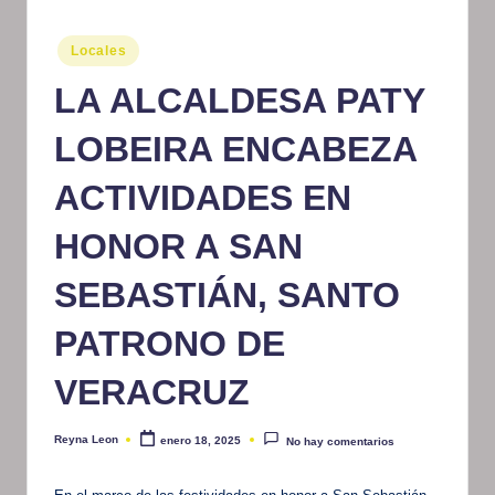
m
Publicado
Locales
at
en
LA ALCALDESA PATY
iv
o
LOBEIRA ENCABEZA
ACTIVIDADES EN
HONOR A SAN
SEBASTIÁN, SANTO
PATRONO DE
VERACRUZ
Reyna Leon
enero 18, 2025
No hay comentarios
Publicado
por