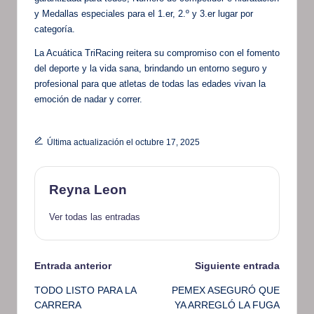
y Medallas especiales para el 1.er, 2.º y 3.er lugar por
categoría.
La Acuática TriRacing reitera su compromiso con el fomento
del deporte y la vida sana, brindando un entorno seguro y
profesional para que atletas de todas las edades vivan la
emoción de nadar y correr.
Última actualización el octubre 17, 2025
Reyna Leon
Ver todas las entradas
Navegación
Entrada anterior
Siguiente entrada
TODO LISTO PARA LA
PEMEX ASEGURÓ QUE
de
CARRERA
YA ARREGLÓ LA FUGA