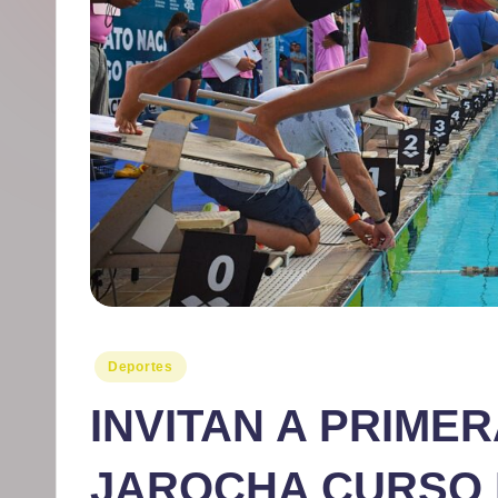
r
m
at
iv
o
Publicado
Deportes
en
INVITAN A PRIME
JAROCHA CURSO 