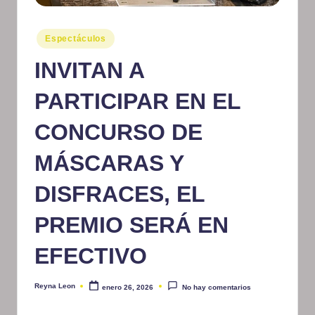
m
Publicado
at
Espectáculos
en
iv
INVITAN A
o
PARTICIPAR EN EL
CONCURSO DE
MÁSCARAS Y
DISFRACES, EL
PREMIO SERÁ EN
EFECTIVO
Reyna Leon
enero 26, 2026
No hay comentarios
Publicado
por