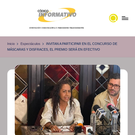
Saltar
al
contenido
C
Portal
de
ó
Inicio
Espectáculos
INVITAN A PARTICIPAR EN EL CONCURSO DE
noticias
MÁSCARAS Y DISFRACES, EL PREMIO SERÁ EN EFECTIVO
d
Locales,
i
Veracruz
g
o
I
n
f
o
r