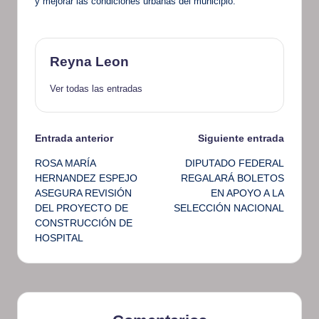
y mejorar las condiciones urbanas del municipio.
Reyna Leon
Ver todas las entradas
Navegación
Entrada anterior
Siguiente entrada
ROSA MARÍA
DIPUTADO FEDERAL
de
HERNANDEZ ESPEJO
REGALARÁ BOLETOS
ASEGURA REVISIÓN
EN APOYO A LA
entradas
DEL PROYECTO DE
SELECCIÓN NACIONAL
CONSTRUCCIÓN DE
HOSPITAL