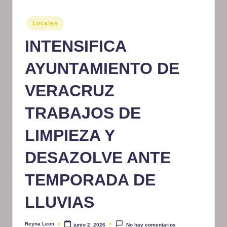
m
Publicado
Locales
at
en
INTENSIFICA
iv
o
AYUNTAMIENTO DE
VERACRUZ
TRABAJOS DE
LIMPIEZA Y
DESAZOLVE ANTE
TEMPORADA DE
LLUVIAS
Reyna Leon
junio 2, 2026
No hay comentarios
Publicado