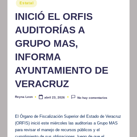
Publicado
Estatal
m
en
INICIÓ EL ORFIS
at
iv
AUDITORÍAS A
o
GRUPO MAS,
INFORMA
AYUNTAMIENTO DE
VERACRUZ
Reyna Leon
abril 23, 2026
No hay comentarios
Publicado
por
El Órgano de Fiscalización Superior del Estado de Veracruz
(ORFIS) inició este miércoles las auditorías a Grupo MAS
para revisar el manejo de recursos públicos y el
cumplimiento de sus obligaciones, luego de que el