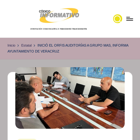
Saltar
al
contenido
C
Portal
de
ó
Inicio
Estatal
INICIÓ EL ORFIS AUDITORÍAS A GRUPO MAS, INFORMA
noticias
AYUNTAMIENTO DE VERACRUZ
d
Locales,
i
Veracruz
g
o
I
n
f
o
r