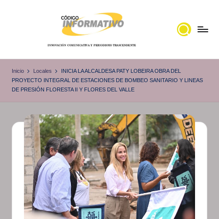
Saltar
al
contenido
C
Portal
de
ó
Inicio
Locales
INICIA LA ALCALDESA PATY LOBEIRA OBRA DEL
noticias
PROYECTO INTEGRAL DE ESTACIONES DE BOMBEO SANITARIO Y LINEAS
d
DE PRESIÓN FLORESTA II Y FLORES DEL VALLE
Locales,
i
Veracruz
g
o
I
n
f
o
r