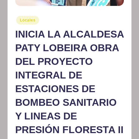
m
at
Publicado
Locales
en
iv
INICIA LA ALCALDESA
o
PATY LOBEIRA OBRA
DEL PROYECTO
INTEGRAL DE
ESTACIONES DE
BOMBEO SANITARIO
Y LINEAS DE
PRESIÓN FLORESTA II