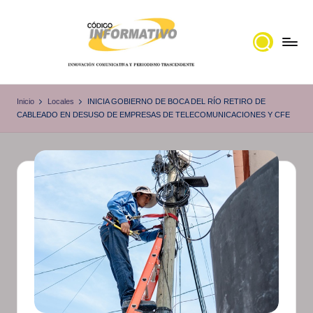
Saltar
al
contenido
C
Portal
de
ó
Inicio
Locales
INICIA GOBIERNO DE BOCA DEL RÍO RETIRO DE
noticias
CABLEADO EN DESUSO DE EMPRESAS DE TELECOMUNICACIONES Y CFE
d
Locales,
i
Veracruz
g
o
I
n
f
o
r