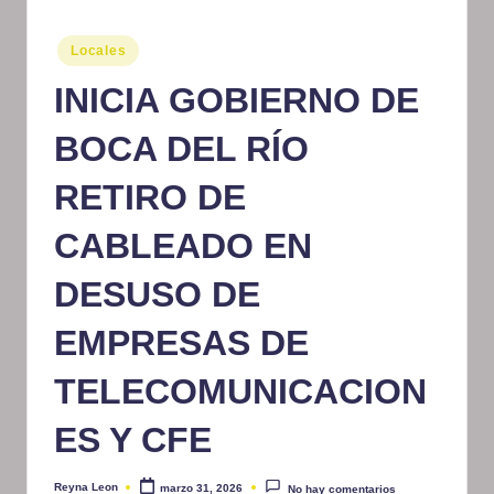
m
Publicado
Locales
at
en
INICIA GOBIERNO DE
iv
o
BOCA DEL RÍO
RETIRO DE
CABLEADO EN
DESUSO DE
EMPRESAS DE
TELECOMUNICACION
ES Y CFE
Reyna Leon
marzo 31, 2026
No hay comentarios
Publicado