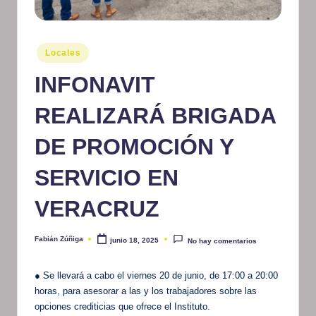
m
at
Publicado
Locales
iv
en
INFONAVIT
o
REALIZARÁ BRIGADA
DE PROMOCIÓN Y
SERVICIO EN
VERACRUZ
Fabián Zúñiga
junio 18, 2025
No hay comentarios
Publicado
por
● Se llevará a cabo el viernes 20 de junio, de 17:00 a 20:00
horas, para asesorar a las y los trabajadores sobre las
opciones crediticias que ofrece el Instituto.