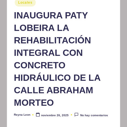
Publicado
Locales
m
en
INAUGURA PATY
at
iv
LOBEIRA LA
o
REHABILITACIÓN
INTEGRAL CON
CONCRETO
HIDRÁULICO DE LA
CALLE ABRAHAM
MORTEO
Reyna Leon
noviembre 26, 2025
No hay comentarios
Publicado
por