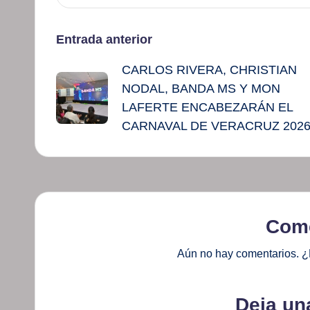
Navegación
Entrada anterior
CARLOS RIVERA, CHRISTIAN
de
NODAL, BANDA MS Y MON
entradas
LAFERTE ENCABEZARÁN EL
CARNAVAL DE VERACRUZ 202
Come
Aún no hay comentarios. ¿
Deja un