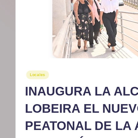
r
m
at
iv
o
Publicado
Locales
en
INAUGURA LA AL
LOBEIRA EL NUE
PEATONAL DE LA 