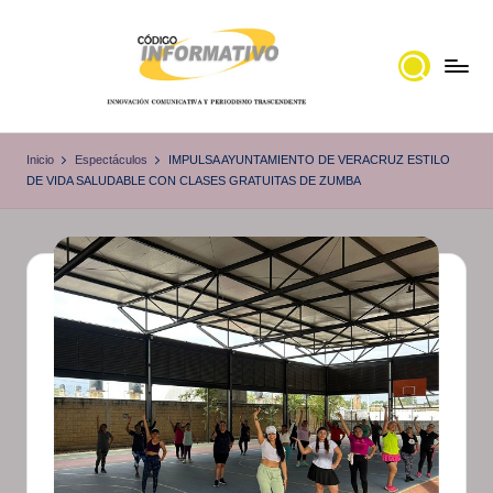
Saltar
al
contenido
C
Portal
de
ó
Inicio
Espectáculos
IMPULSA AYUNTAMIENTO DE VERACRUZ ESTILO
noticias
DE VIDA SALUDABLE CON CLASES GRATUITAS DE ZUMBA
d
Locales,
i
Veracruz
g
o
I
n
f
o
r