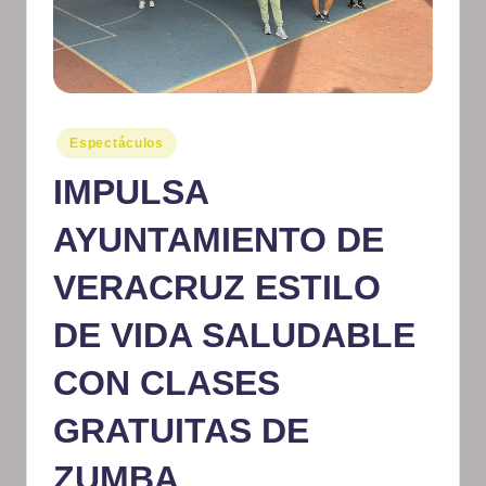
m
at
iv
o
Publicado
Espectáculos
en
IMPULSA
AYUNTAMIENTO DE
VERACRUZ ESTILO
DE VIDA SALUDABLE
CON CLASES
GRATUITAS DE
ZUMBA