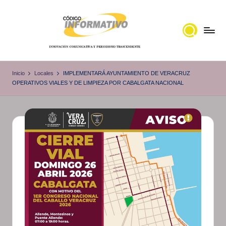
Saltar
al
contenido
C
Portal
de
ó
Inicio
Locales
IMPLEMENTARÁ AYUNTAMIENTO DE VERACRUZ
noticias
OPERATIVOS VIALES Y DE LIMPIEZA POR CABALGATA NACIONAL
d
Locales,
i
Veracruz
g
o
I
n
f
o
r