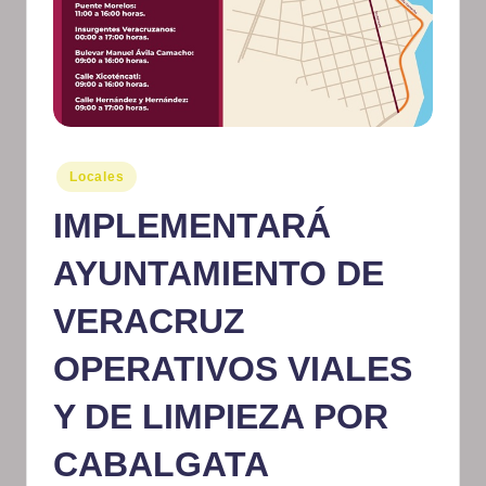
m
at
iv
o
Publicado
Locales
en
IMPLEMENTARÁ
AYUNTAMIENTO DE
VERACRUZ
OPERATIVOS VIALES
Y DE LIMPIEZA POR
CABALGATA