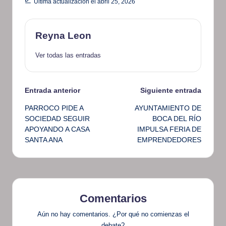
Última actualización el abril 25, 2026
Reyna Leon
Ver todas las entradas
Navegación
Entrada anterior
Siguiente entrada
PARROCO PIDE A
AYUNTAMIENTO DE
de
SOCIEDAD SEGUIR
BOCA DEL RÍO
APOYANDO A CASA
IMPULSA FERIA DE
entradas
SANTA ANA
EMPRENDEDORES
Comentarios
Aún no hay comentarios. ¿Por qué no comienzas el
debate?