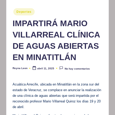
m
Publicado
Deportes
at
en
IMPARTIRÁ MARIO
iv
o
VILLARREAL CLÍNICA
DE AGUAS ABIERTAS
EN MINATITLÁN
Reyna Leon
abril 11, 2025
No hay comentarios
Publicado
por
Acuática Arrecife, ubicada en Minatitlán en la zona sur del
estado de Veracruz, se complace en anunciar la realización
de una clínica de aguas abiertas que será impartida por el
reconocido profesor Mario Villarreal Quiroz los días 19 y 20
de abril.