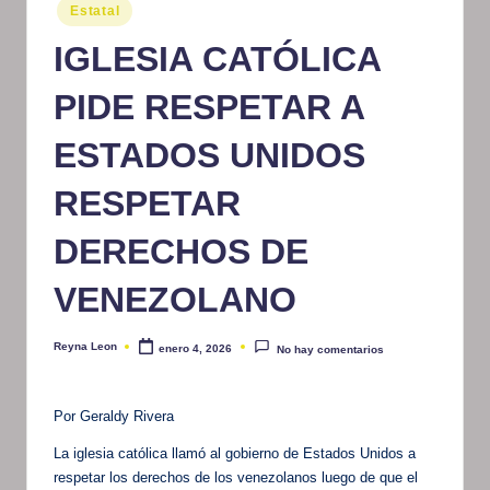
Publicado
Estatal
m
en
IGLESIA CATÓLICA
at
iv
PIDE RESPETAR A
o
ESTADOS UNIDOS
RESPETAR
DERECHOS DE
VENEZOLANO
Reyna Leon
enero 4, 2026
No hay comentarios
Publicado
por
Por Geraldy Rivera
La iglesia católica llamó al gobierno de Estados Unidos a
respetar los derechos de los venezolanos luego de que el