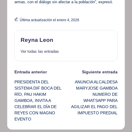
armas, con el diálogo sin afectar a la población”, expresó.
Última actualización el enero 4, 2026
Reyna Leon
Ver todas las entradas
Navegación
Entrada anterior
Siguiente entrada
PRESIDENTA DEL
ANUNCIA ALCALDESA
de
SISTEMA DIF BOCA DEL
MARYJOSE GAMBOA
RÍO, PAU HAKIM
NUMERO DE
entradas
GAMBOA, INVITA A
WHATSAPP PARA
CELEBRAR EL DÍA DE
AGILIZAR EL PAGO DEL
REYES CON MAGNO
IMPUESTO PREDIAL
EVENTO