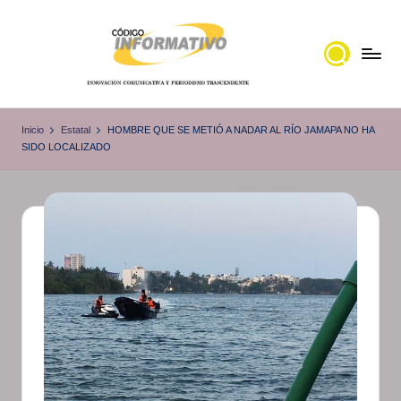
Saltar
al
contenido
C
Portal
de
ó
Inicio
Estatal
HOMBRE QUE SE METIÓ A NADAR AL RÍO JAMAPA NO HA
noticias
SIDO LOCALIZADO
d
Locales,
i
Veracruz
g
o
I
n
f
o
r