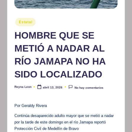
m
at
Publicado
Estatal
iv
en
HOMBRE QUE SE
o
METIÓ A NADAR AL
RÍO JAMAPA NO HA
SIDO LOCALIZADO
Reyna Leon
abril 13, 2026
No hay comentarios
Publicado
por
Por Geraldy Rivera
Continúa desaparecido adulto mayor que se metió a nadar
por la tarde de este domingo en el río Jamapa reportó
Protección Civil de Medellín de Bravo