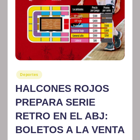
m
at
iv
o
Publicado
Deportes
en
HALCONES ROJOS
PREPARA SERIE
RETRO EN EL ABJ:
BOLETOS A LA VENTA