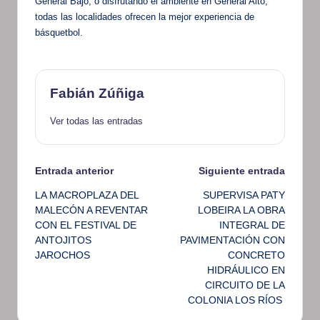
General Bajo, o disfrutando el ambiente en General Alto,
todas las localidades ofrecen la mejor experiencia de
básquetbol.
Fabián Zúñiga
Ver todas las entradas
Navegación
Entrada anterior
Siguiente entrada
LA MACROPLAZA DEL
SUPERVISA PATY
de
MALECÓN A REVENTAR
LOBEIRA LA OBRA
CON EL FESTIVAL DE
INTEGRAL DE
entradas
ANTOJITOS
PAVIMENTACIÓN CON
JAROCHOS
CONCRETO
HIDRÁULICO EN
CIRCUITO DE LA
COLONIA LOS RÍOS