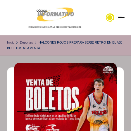
Saltar
al
contenido
C
Portal
de
ó
Inicio
Deportes
HALCONES ROJOS PREPARA SERIE RETRO EN EL ABJ:
noticias
BOLETOS A LA VENTA
d
Locales,
i
Veracruz
g
o
I
n
f
o
r