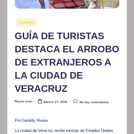
m
at
Publicado
Locales
iv
en
GUÍA DE TURISTAS
o
DESTACA EL ARROBO
DE EXTRANJEROS A
LA CIUDAD DE
VERACRUZ
Reyna Leon
febrero 17, 2026
No hay comentarios
Publicado
por
Por Geraldy Rivera
La ciudad de Veracruz recibe turistas de Estados Unidos,