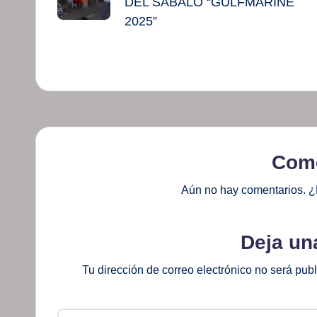
entradas
DEL SÁBALO “GULFMARINE
2025”
Come
Aún no hay comentarios. ¿
Deja un
Tu dirección de correo electrónico no será pub