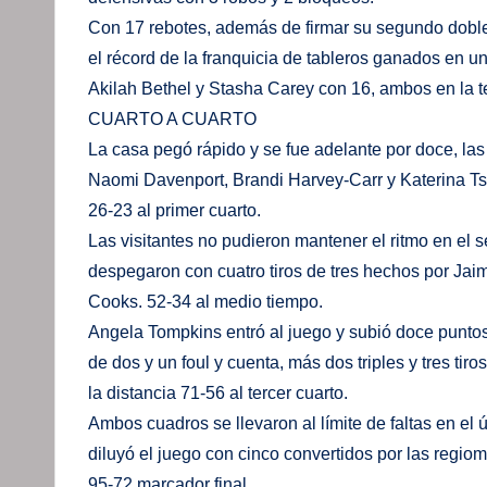
Con 17 rebotes, además de firmar su segundo dobl
el récord de la franquicia de tableros ganados en u
Akilah Bethel y Stasha Carey con 16, ambos en la 
CUARTO A CUARTO
La casa pegó rápido y se fue adelante por doce, la
Naomi Davenport, Brandi Harvey-Carr y Katerina Ts
26-23 al primer cuarto.
Las visitantes no pudieron mantener el ritmo en el 
despegaron con cuatro tiros de tres hechos por Ja
Cooks. 52-34 al medio tiempo.
Angela Tompkins entró al juego y subió doce puntos
de dos y un foul y cuenta, más dos triples y tres tir
la distancia 71-56 al tercer cuarto.
Ambos cuadros se llevaron al límite de faltas en el 
diluyó el juego con cinco convertidos por las regiom
95-72 marcador final.