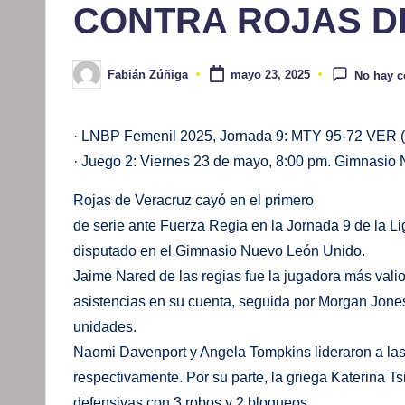
CONTRA ROJAS D
Fabián Zúñiga
mayo 23, 2025
No hay c
Publicado
por
· LNBP Femenil 2025, Jornada 9: MTY 95-72 VER (2
· Juego 2: Viernes 23 de mayo, 8:00 pm. Gimnasio
Rojas de Veracruz cayó en el primero
de serie ante Fuerza Regia en la Jornada 9 de la 
disputado en el Gimnasio Nuevo León Unido.
Jaime Nared de las regias fue la jugadora más valio
asistencias en su cuenta, seguida por Morgan Jone
unidades.
Naomi Davenport y Angela Tompkins lideraron a las
respectivamente. Por su parte, la griega Katerina T
defensivas con 3 robos y 2 bloqueos.