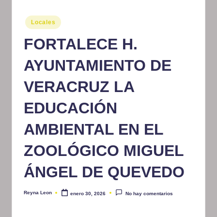
m
Publicado
Locales
at
en
FORTALECE H.
iv
o
AYUNTAMIENTO DE
VERACRUZ LA
EDUCACIÓN
AMBIENTAL EN EL
ZOOLÓGICO MIGUEL
ÁNGEL DE QUEVEDO
Reyna Leon
enero 30, 2026
No hay comentarios
Publicado
por