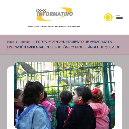
Saltar
al
contenido
C
Portal
de
ó
Inicio
Locales
FORTALECE H. AYUNTAMIENTO DE VERACRUZ LA
noticias
EDUCACIÓN AMBIENTAL EN EL ZOOLÓGICO MIGUEL ÁNGEL DE QUEVEDO
d
Locales,
i
Veracruz
g
o
I
n
f
o
r