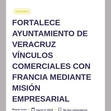
m
Publicado
Locales
at
en
FORTALECE
iv
o
AYUNTAMIENTO DE
VERACRUZ
VÍNCULOS
COMERCIALES CON
FRANCIA MEDIANTE
MISIÓN
EMPRESARIAL
Reyna Leon
marzo 3, 2026
No hay comentarios
Publicado