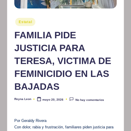
m
at
Publicado
Estatal
iv
en
FAMILIA PIDE
o
JUSTICIA PARA
TERESA, VICTIMA DE
FEMINICIDIO EN LAS
BAJADAS
Reyna Leon
mayo 20, 2026
No hay comentarios
Publicado
por
Por Geraldy Rivera
Con dolor, rabia y frustración, familiares piden justicia para