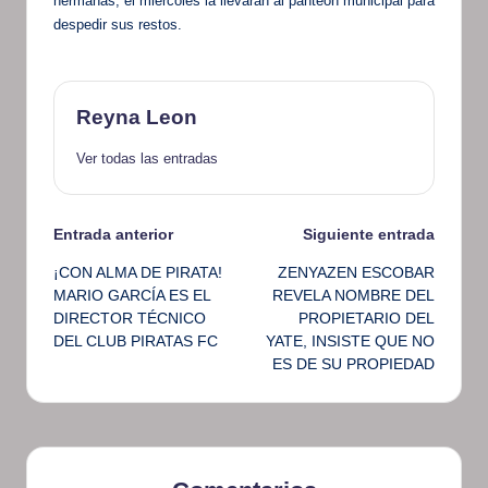
hermanas, el miércoles la llevaran al panteón municipal para
despedir sus restos.
Reyna Leon
Ver todas las entradas
Navegación
Entrada anterior
Siguiente entrada
¡CON ALMA DE PIRATA!
ZENYAZEN ESCOBAR
de
MARIO GARCÍA ES EL
REVELA NOMBRE DEL
DIRECTOR TÉCNICO
PROPIETARIO DEL
entradas
DEL CLUB PIRATAS FC
YATE, INSISTE QUE NO
ES DE SU PROPIEDAD