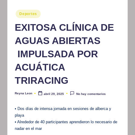
m
Publicado
Deportes
at
en
EXITOSA CLÍNICA DE
iv
o
AGUAS ABIERTAS
IMPULSADA POR
ACUÁTICA
TRIRACING
Reyna Leon
abril 29, 2025
No hay comentarios
Publicado
por
• Dos días de intensa jornada en sesiones de alberca y
playa
• Alrededor de 40 participantes aprendieron lo necesario de
nadar en el mar