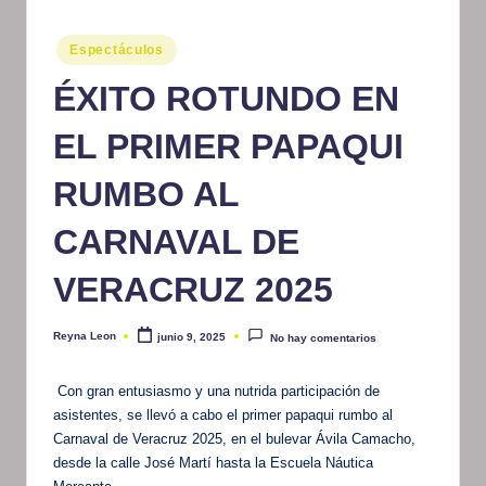
m
Publicado
Espectáculos
at
en
ÉXITO ROTUNDO EN
iv
o
EL PRIMER PAPAQUI
RUMBO AL
CARNAVAL DE
VERACRUZ 2025
Reyna Leon
junio 9, 2025
No hay comentarios
Publicado
por
Con gran entusiasmo y una nutrida participación de
asistentes, se llevó a cabo el primer papaqui rumbo al
Carnaval de Veracruz 2025, en el bulevar Ávila Camacho,
desde la calle José Martí hasta la Escuela Náutica