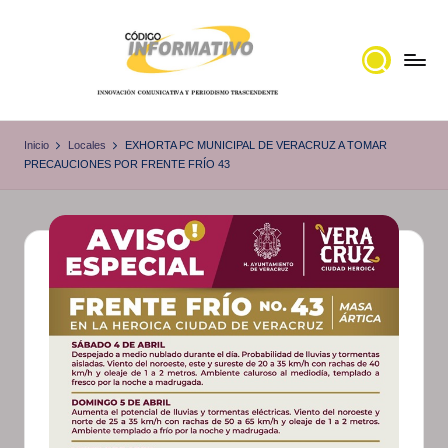
Saltar
al
contenido
C
Portal
de
ó
Inicio
Locales
EXHORTA PC MUNICIPAL DE VERACRUZ A TOMAR
noticias
PRECAUCIONES POR FRENTE FRÍO 43
d
Locales,
i
Veracruz
g
o
I
n
f
o
r