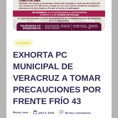
m
at
iv
o
Publicado
Locales
en
EXHORTA PC
MUNICIPAL DE
VERACRUZ A TOMAR
PRECAUCIONES POR
FRENTE FRÍO 43
Reyna Leon
abril 4, 2026
No hay comentarios
Publicado
por