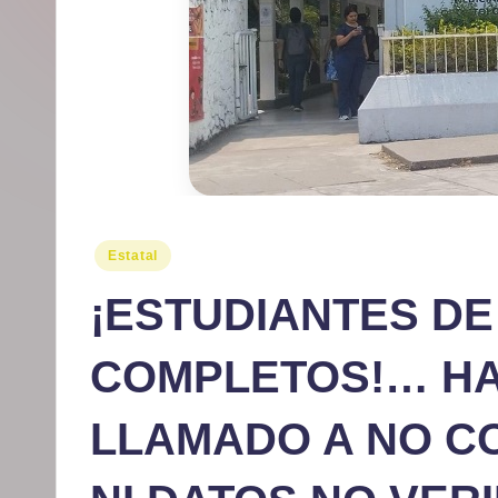
r
m
at
iv
o
Publicado
Estatal
en
¡ESTUDIANTES DE
COMPLETOS!… HA
LLAMADO A NO C