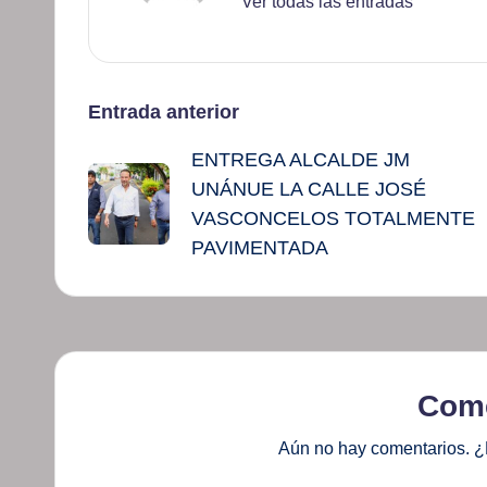
Ver todas las entradas
Navegación
Entrada anterior
ENTREGA ALCALDE JM
de
UNÁNUE LA CALLE JOSÉ
entradas
VASCONCELOS TOTALMENTE
PAVIMENTADA
Come
Aún no hay comentarios. ¿