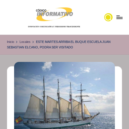
Saltar
al
contenido
C
Portal
de
ó
Inicio
Locales
ESTE MARTES ARRIBA EL BUQUE ESCUELA JUAN
noticias
SEBASTIAN ELCANO, PODRA SER VISITADO
d
Locales,
i
Veracruz
g
o
I
n
f
o
r