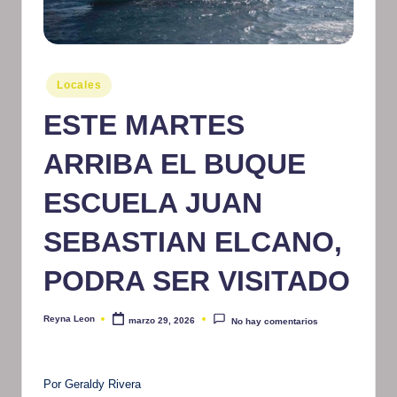
m
at
iv
Publicado
Locales
en
o
ESTE MARTES
ARRIBA EL BUQUE
ESCUELA JUAN
SEBASTIAN ELCANO,
PODRA SER VISITADO
Reyna Leon
marzo 29, 2026
No hay comentarios
Publicado
por
Por Geraldy Rivera