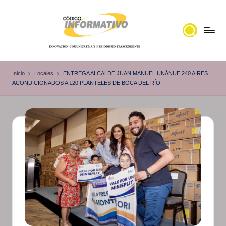
Saltar
al
contenido
C
Portal
de
ó
Inicio
Locales
ENTREGA ALCALDE JUAN MANUEL UNÁNUE 240 AIRES
noticias
ACONDICIONADOS A 120 PLANTELES DE BOCA DEL RÍO
d
Locales,
i
Veracruz
g
o
I
n
f
o
r