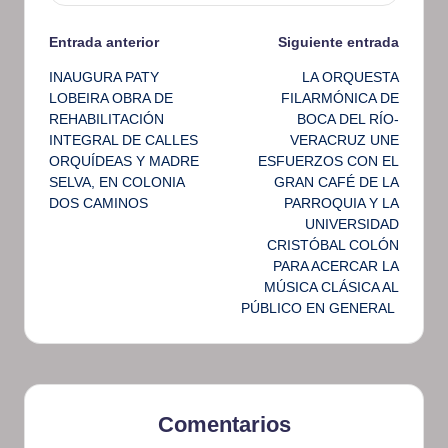
Navegación
Entrada anterior
Siguiente entrada
INAUGURA PATY
LA ORQUESTA
de
LOBEIRA OBRA DE
FILARMÓNICA DE
REHABILITACIÓN
BOCA DEL RÍO-
entradas
INTEGRAL DE CALLES
VERACRUZ UNE
ORQUÍDEAS Y MADRE
ESFUERZOS CON EL
SELVA, EN COLONIA
GRAN CAFÉ DE LA
DOS CAMINOS
PARROQUIA Y LA
UNIVERSIDAD
CRISTÓBAL COLÓN
PARA ACERCAR LA
MÚSICA CLÁSICA AL
PÚBLICO EN GENERAL
Comentarios