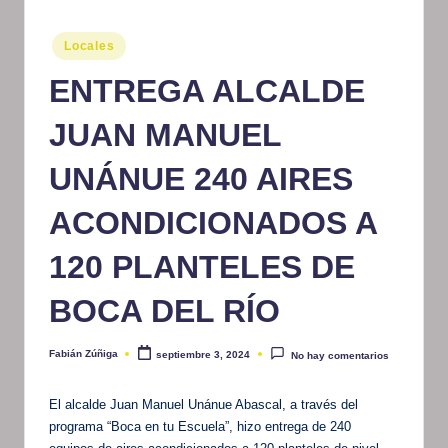
m
Publicado
Locales
at
en
ENTREGA ALCALDE
iv
o
JUAN MANUEL
UNÁNUE 240 AIRES
ACONDICIONADOS A
120 PLANTELES DE
BOCA DEL RÍO
Fabián Zúñiga
septiembre 3, 2024
No hay comentarios
Publicado
por
El alcalde Juan Manuel Unánue Abascal, a través del
programa “Boca en tu Escuela”, hizo entrega de 240