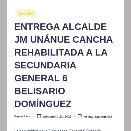
m
Publicado
Locales
at
en
ENTREGA ALCALDE
iv
o
JM UNÁNUE CANCHA
REHABILITADA A LA
SECUNDARIA
GENERAL 6
BELISARIO
DOMÍNGUEZ
Reyna Leon
septiembre 23, 2025
No hay comentarios
Publicado
por