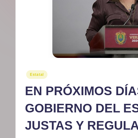
r
m
at
iv
o
Publicado
Estatal
en
EN PRÓXIMOS DÍ
GOBIERNO DEL E
JUSTAS Y REGULA