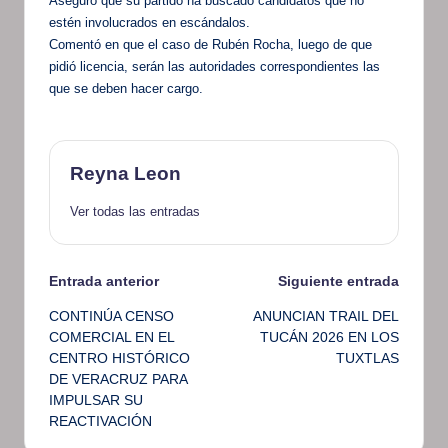
Aseguró que su partido ha buscado candidatos que no
estén involucrados en escándalos.
Comentó en que el caso de Rubén Rocha, luego de que
pidió licencia, serán las autoridades correspondientes las
que se deben hacer cargo.
Reyna Leon
Ver todas las entradas
Navegación
Entrada anterior
Siguiente entrada
CONTINÚA CENSO
ANUNCIAN TRAIL DEL
de
COMERCIAL EN EL
TUCÁN 2026 EN LOS
CENTRO HISTÓRICO
TUXTLAS
entradas
DE VERACRUZ PARA
IMPULSAR SU
REACTIVACIÓN