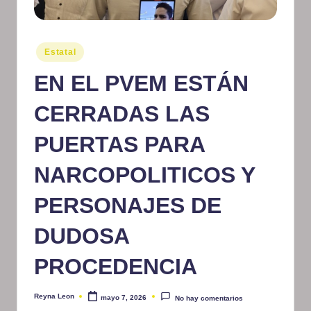
m
at
Publicado
Estatal
iv
en
EN EL PVEM ESTÁN
o
CERRADAS LAS
PUERTAS PARA
NARCOPOLITICOS Y
PERSONAJES DE
DUDOSA
PROCEDENCIA
Reyna Leon
mayo 7, 2026
No hay comentarios
Publicado
por