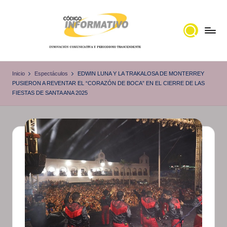
Saltar
al
contenido
C
Portal
de
ó
Inicio
Espectáculos
EDWIN LUNA Y LA TRAKALOSA DE MONTERREY
noticias
PUSIERON A REVENTAR EL “CORAZÓN DE BOCA” EN EL CIERRE DE LAS
d
FIESTAS DE SANTA ANA 2025
Locales,
i
Veracruz
g
o
I
n
f
o
r