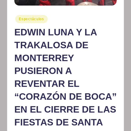
m
at
Publicado
Espectáculos
en
iv
EDWIN LUNA Y LA
o
TRAKALOSA DE
MONTERREY
PUSIERON A
REVENTAR EL
“CORAZÓN DE BOCA”
EN EL CIERRE DE LAS
FIESTAS DE SANTA