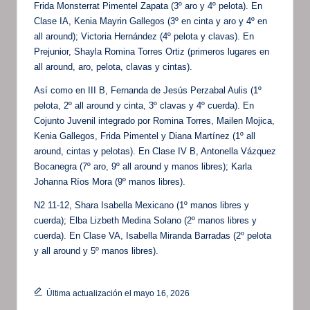
Frida Monsterrat Pimentel Zapata (3º aro y 4º pelota). En
Clase IA, Kenia Mayrin Gallegos (3º en cinta y aro y 4º en
all around); Victoria Hernández (4º pelota y clavas). En
Prejunior, Shayla Romina Torres Ortiz (primeros lugares en
all around, aro, pelota, clavas y cintas).
Así como en III B, Fernanda de Jesús Perzabal Aulis (1º
pelota, 2º all around y cinta, 3º clavas y 4º cuerda). En
Cojunto Juvenil integrado por Romina Torres, Mailen Mojica,
Kenia Gallegos, Frida Pimentel y Diana Martínez (1º all
around, cintas y pelotas). En Clase IV B, Antonella Vázquez
Bocanegra (7º aro, 9º all around y manos libres); Karla
Johanna Ríos Mora (9º manos libres).
N2 11-12, Shara Isabella Mexicano (1º manos libres y
cuerda); Elba Lizbeth Medina Solano (2º manos libres y
cuerda). En Clase VA, Isabella Miranda Barradas (2º pelota
y all around y 5º manos libres).
Última actualización el mayo 16, 2026