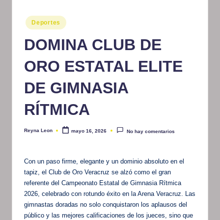
m
Publicado
Deportes
at
en
DOMINA CLUB DE
iv
o
ORO ESTATAL ELITE
DE GIMNASIA
RÍTMICA
Reyna Leon
mayo 16, 2026
No hay comentarios
Publicado
por
Con un paso firme, elegante y un dominio absoluto en el
tapiz, el Club de Oro Veracruz se alzó como el gran
referente del Campeonato Estatal de Gimnasia Rítmica
2026, celebrado con rotundo éxito en la Arena Veracruz. Las
gimnastas doradas no solo conquistaron los aplausos del
público y las mejores calificaciones de los jueces, sino que