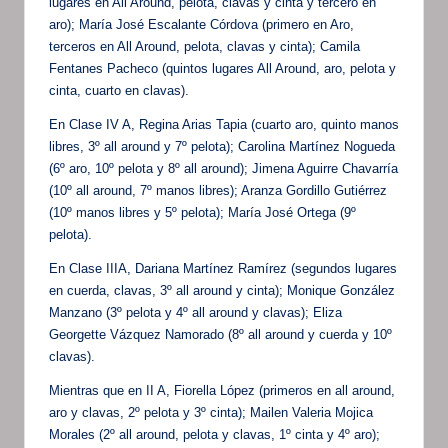
lugares en All Around, pelota, clavas y cinta y tercero en
aro); María José Escalante Córdova (primero en Aro,
terceros en All Around, pelota, clavas y cinta); Camila
Fentanes Pacheco (quintos lugares All Around, aro, pelota y
cinta, cuarto en clavas).
En Clase IV A, Regina Arias Tapia (cuarto aro, quinto manos
libres, 3º all around y 7º pelota); Carolina Martínez Nogueda
(6º aro, 10º pelota y 8º all around); Jimena Aguirre Chavarría
(10º all around, 7º manos libres); Aranza Gordillo Gutiérrez
(10º manos libres y 5º pelota); María José Ortega (9º
pelota).
En Clase IIIA, Dariana Martínez Ramírez (segundos lugares
en cuerda, clavas, 3º all around y cinta); Monique González
Manzano (3º pelota y 4º all around y clavas); Eliza
Georgette Vázquez Namorado (8º all around y cuerda y 10º
clavas).
Mientras que en II A, Fiorella López (primeros en all around,
aro y clavas, 2º pelota y 3º cinta); Mailen Valeria Mojica
Morales (2º all around, pelota y clavas, 1º cinta y 4º aro);