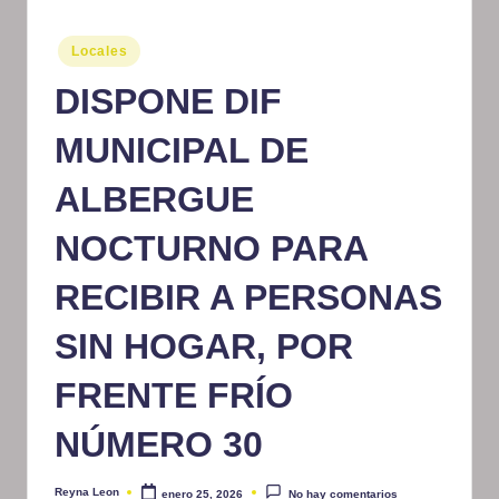
m
Publicado
Locales
at
en
DISPONE DIF
iv
o
MUNICIPAL DE
ALBERGUE
NOCTURNO PARA
RECIBIR A PERSONAS
SIN HOGAR, POR
FRENTE FRÍO
NÚMERO 30
Reyna Leon
enero 25, 2026
No hay comentarios
Publicado