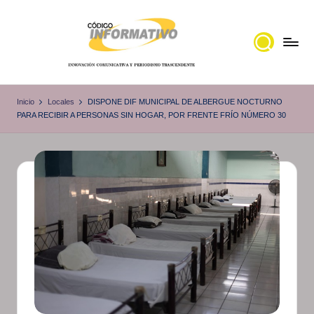
Saltar
al
contenido
C
Portal
de
ó
Inicio
Locales
DISPONE DIF MUNICIPAL DE ALBERGUE NOCTURNO
noticias
PARA RECIBIR A PERSONAS SIN HOGAR, POR FRENTE FRÍO NÚMERO 30
d
Locales,
i
Veracruz
g
o
I
n
f
o
r