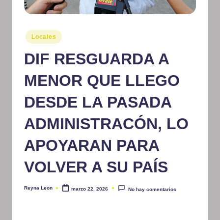
m
at
Publicado
Locales
iv
en
DIF RESGUARDA A
o
MENOR QUE LLEGO
DESDE LA PASADA
ADMINISTRACÓN, LO
APOYARAN PARA
VOLVER A SU PAÍS
Reyna Leon
marzo 22, 2026
No hay comentarios
Publicado
por