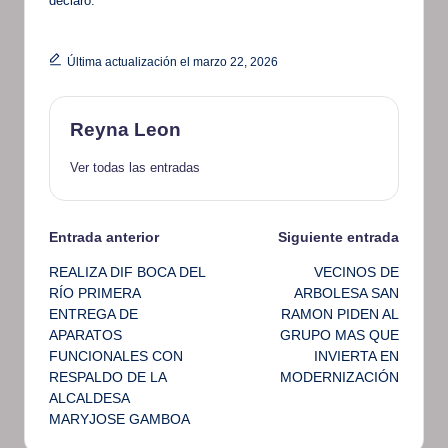
declaró.
Última actualización el marzo 22, 2026
Reyna Leon
Ver todas las entradas
Navegación
Entrada anterior
Siguiente entrada
REALIZA DIF BOCA DEL
VECINOS DE
de
RÍO PRIMERA
ARBOLESA SAN
ENTREGA DE
RAMON PIDEN AL
entradas
APARATOS
GRUPO MAS QUE
FUNCIONALES CON
INVIERTA EN
RESPALDO DE LA
MODERNIZACIÓN
ALCALDESA
MARYJOSE GAMBOA