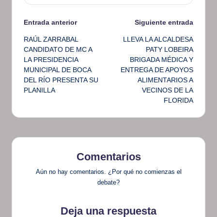
Navegación
Entrada anterior
Siguiente entrada
RAÚL ZARRABAL
LLEVA LA ALCALDESA
de
CANDIDATO DE MC A
PATY LOBEIRA
LA PRESIDENCIA
BRIGADA MÉDICA Y
entradas
MUNICIPAL DE BOCA
ENTREGA DE APOYOS
DEL RÍO PRESENTA SU
ALIMENTARIOS A
PLANILLA
VECINOS DE LA
FLORIDA
Comentarios
Aún no hay comentarios. ¿Por qué no comienzas el
debate?
Deja una respuesta