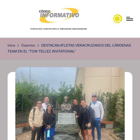
Saltar
al
contenido
C
Portal
de
ó
Inicio
Deportes
DESTACAN ATLETAS VERACRUZANOS DEL CÁRDENAS
noticias
TEAM EN EL “TOM TELLEZ INVITATIONAL”
d
Locales,
i
Veracruz
g
o
I
n
f
o
r