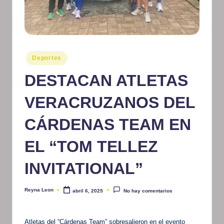
m
at
iv
Publicado
Deportes
o
en
DESTACAN ATLETAS
VERACRUZANOS DEL
CÁRDENAS TEAM EN
EL “TOM TELLEZ
INVITATIONAL”
Reyna Leon
abril 6, 2025
No hay comentarios
Publicado
por
Atletas del “Cárdenas Team” sobresalieron en el evento