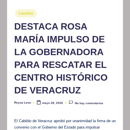
m
Publicado
Locales
at
en
DESTACA ROSA
iv
o
MARÍA IMPULSO DE
LA GOBERNADORA
PARA RESCATAR EL
CENTRO HISTÓRICO
DE VERACRUZ
Reyna Leon
mayo 28, 2026
No hay comentarios
Publicado
por
El Cabildo de Veracruz aprobó por unanimidad la firma de un
convenio con el Gobierno del Estado para impulsar