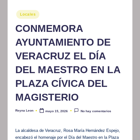
m
Publicado
Locales
at
en
CONMEMORA
iv
o
AYUNTAMIENTO DE
VERACRUZ EL DÍA
DEL MAESTRO EN LA
PLAZA CÍVICA DEL
MAGISTERIO
Reyna Leon
mayo 15, 2026
No hay comentarios
Publicado
por
La alcaldesa de Veracruz, Rosa María Hernández Espejo,
encabezó el homenaje por el Día del Maestro en la Plaza