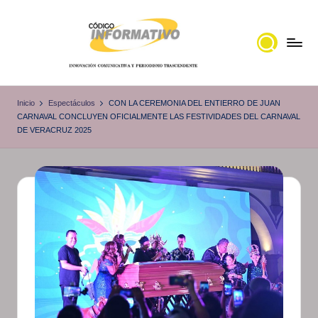
Saltar
al
contenido
C
Portal
de
ó
Inicio
Espectáculos
CON LA CEREMONIA DEL ENTIERRO DE JUAN
noticias
CARNAVAL CONCLUYEN OFICIALMENTE LAS FESTIVIDADES DEL CARNAVAL
d
DE VERACRUZ 2025
Locales,
i
Veracruz
g
o
I
n
f
o
r