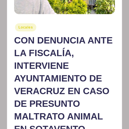
m
at
iv
Publicado
Locales
en
o
CON DENUNCIA ANTE
LA FISCALÍA,
INTERVIENE
AYUNTAMIENTO DE
VERACRUZ EN CASO
DE PRESUNTO
MALTRATO ANIMAL
EN SOTAVENTO