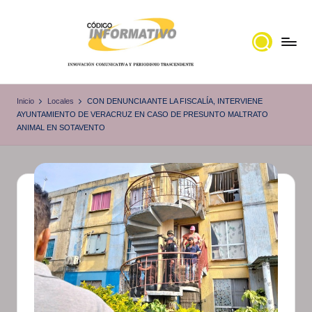
Saltar
al
contenido
C
Portal
de
ó
Inicio
Locales
CON DENUNCIA ANTE LA FISCALÍA, INTERVIENE
noticias
AYUNTAMIENTO DE VERACRUZ EN CASO DE PRESUNTO MALTRATO
d
ANIMAL EN SOTAVENTO
Locales,
i
Veracruz
g
o
I
n
f
o
r