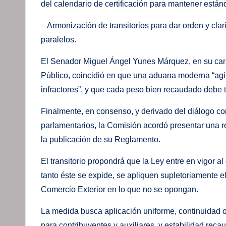
del calendario de certificación para mantener estánd
– Armonización de transitorios para dar orden y cl
paralelos.
El Senador Miguel Ángel Yunes Márquez, en su cará
Público, coincidió en que una aduana moderna “agi
infractores”, y que cada peso bien recaudado debe tr
Finalmente, en consenso, y derivado del diálogo con
parlamentarios, la Comisión acordó presentar una re
la publicación de su Reglamento.
El transitorio propondrá que la Ley entre en vigor a
tanto éste se expide, se apliquen supletoriamente 
Comercio Exterior en lo que no se opongan.
La medida busca aplicación uniforme, continuidad o
para contribuyentes y auxiliares, y estabilidad recau