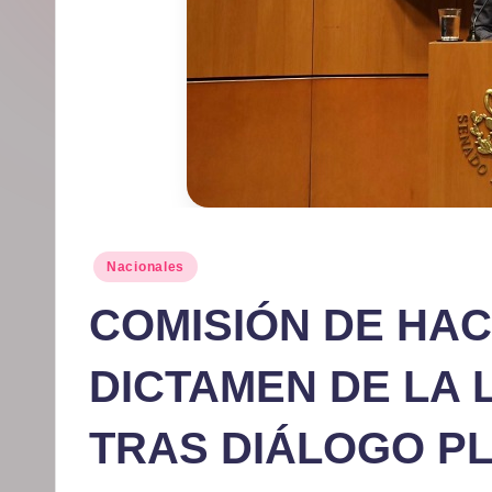
r
m
at
iv
o
Publicado
Nacionales
en
COMISIÓN DE HA
DICTAMEN DE LA
TRAS DIÁLOGO P