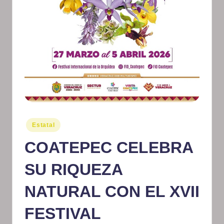
m
at
iv
o
Publicado
Estatal
en
COATEPEC CELEBRA
SU RIQUEZA
NATURAL CON EL XVII
FESTIVAL