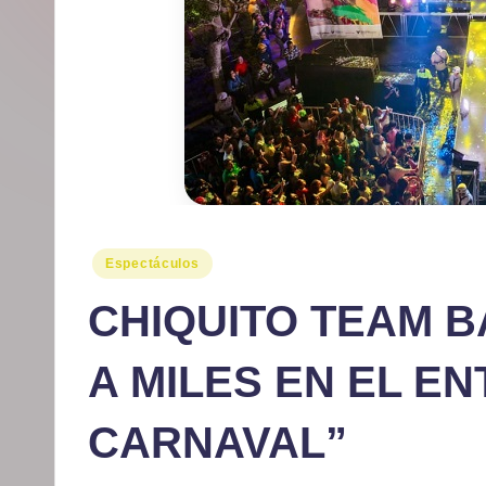
r
m
at
iv
o
Publicado
Espectáculos
en
CHIQUITO TEAM B
A MILES EN EL E
CARNAVAL”