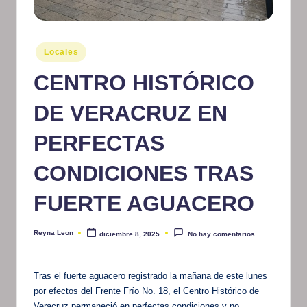
m
at
Publicado
Locales
iv
en
CENTRO HISTÓRICO
o
DE VERACRUZ EN
PERFECTAS
CONDICIONES TRAS
FUERTE AGUACERO
Reyna Leon
diciembre 8, 2025
No hay comentarios
Publicado
por
Tras el fuerte aguacero registrado la mañana de este lunes
por efectos del Frente Frío No. 18, el Centro Histórico de
Veracruz permaneció en perfectas condiciones y no