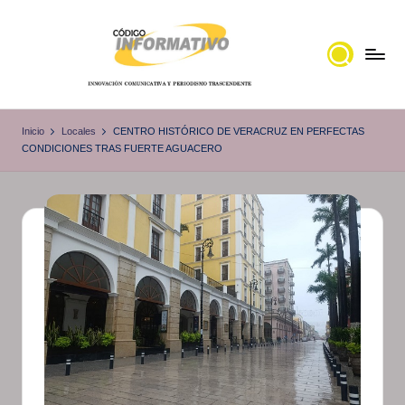
Saltar
al
contenido
C
Portal
de
ó
Inicio
Locales
CENTRO HISTÓRICO DE VERACRUZ EN PERFECTAS
noticias
CONDICIONES TRAS FUERTE AGUACERO
d
Locales,
i
Veracruz
g
o
I
n
f
o
r