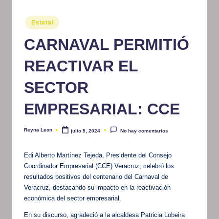
m
Publicado
Estatal
at
en
CARNAVAL PERMITIÓ
iv
o
REACTIVAR EL
SECTOR
EMPRESARIAL: CCE
Reyna Leon
julio 5, 2024
No hay comentarios
Publicado
por
Edi Alberto Martínez Tejeda, Presidente del Consejo
Coordinador Empresarial (CCE) Veracruz, celebró los
resultados positivos del centenario del Carnaval de
Veracruz, destacando su impacto en la reactivación
económica del sector empresarial.
En su discurso, agradeció a la alcaldesa Patricia Lobeira