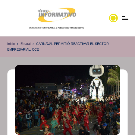
Saltar
al
contenido
C
Portal
de
ó
Inicio
Estatal
CARNAVAL PERMITIÓ REACTIVAR EL SECTOR
noticias
EMPRESARIAL: CCE
d
Locales,
i
Veracruz
g
o
I
n
f
o
r