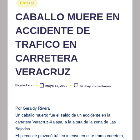
Publicado
Estatal
m
en
CABALLO MUERE EN
at
iv
ACCIDENTE DE
o
TRAFICO EN
CARRETERA
VERACRUZ
Reyna Leon
mayo 11, 2026
No hay comentarios
Publicado
por
Por Geraldy Rivera
Un caballo muerto fue el saldo de un accidente en la
carretera Veracruz-Xalapa, a la altura de la zona de Las
Bajadas.
El percance provocó tráfico intenso en este tramo carretero,